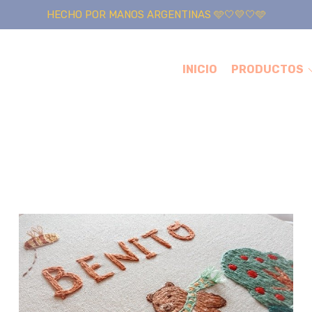
HECHO POR MANOS ARGENTINAS 🩵🤍💛🤍🩵
INICIO
PRODUCTOS