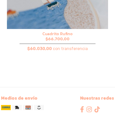
Cuadrito Rufino
$66.700,00
$60.030,00
con transferencia
Medios de envío
Nuestras redes