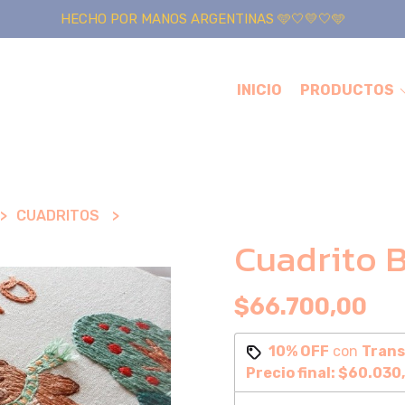
HECHO POR MANOS ARGENTINAS 🩵🤍💛🤍🩵
INICIO
PRODUCTOS
CUADRITOS
Cuadrito 
$66.700,00
10% OFF
con
Trans
Precio final:
$60.030