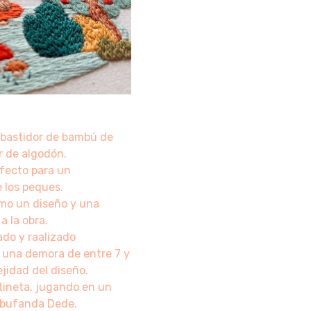
 bastidor de bambú de
r de algodón.
rfecto para un
e los peques.
rmo un diseño y una
a la obra.
do y raalizado
 una demora de entre 7 y
jidad del diseño.
atineta, jugando en un
 bufanda Dede.