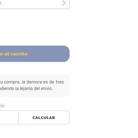
s
r al carrito
 compra, la demora es de tres
diendo la lejanía del envio.
ío
CALCULAR