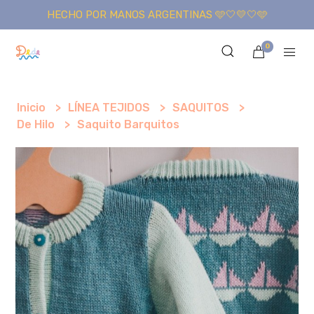
HECHO POR MANOS ARGENTINAS 🩵🤍💛🤍🩵
0
Inicio
LÍNEA TEJIDOS
SAQUITOS
De Hilo
Saquito Barquitos