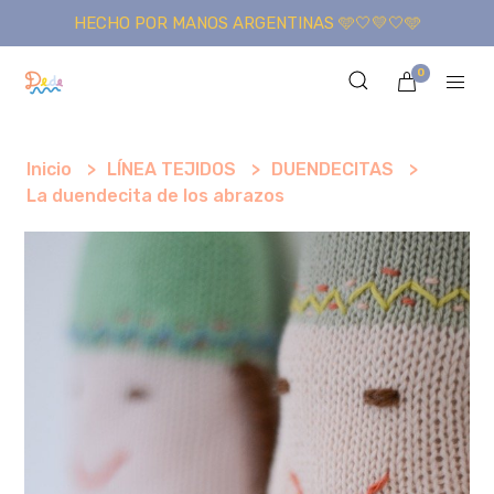
HECHO POR MANOS ARGENTINAS 🩵🤍💛🤍🩵
0
Inicio
LÍNEA TEJIDOS
DUENDECITAS
La duendecita de los abrazos