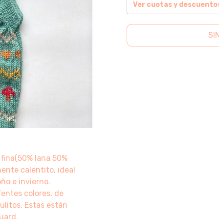
Ver cuotas y descuento
SI
 fina(50% lana 50%
mente calentito, ideal
oño e invierno.
fentes colores, de
ulitos. Estas están
uard.