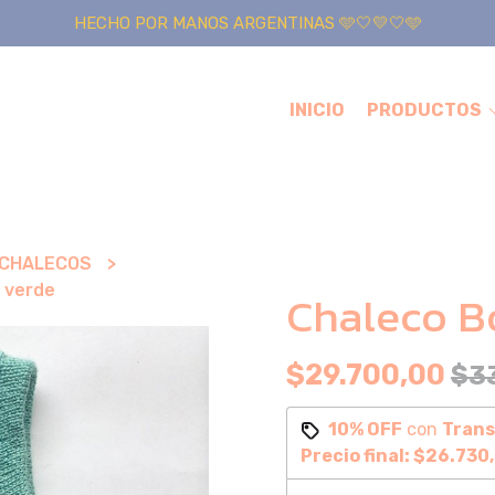
HECHO POR MANOS ARGENTINAS 🩵🤍💛🤍🩵
INICIO
PRODUCTOS
CHALECOS
 verde
Chaleco B
$29.700,00
$3
10% OFF
con
Trans
Precio final:
$26.730