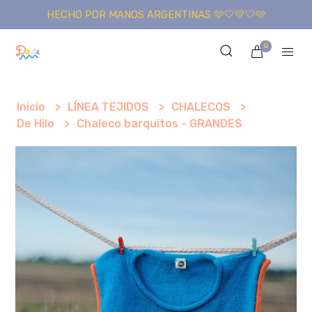
HECHO POR MANOS ARGENTINAS 🩵🤍💛🤍🩵
0
Inicio
LÍNEA TEJIDOS
CHALECOS
De Hilo
Chaleco barquitos - GRANDES