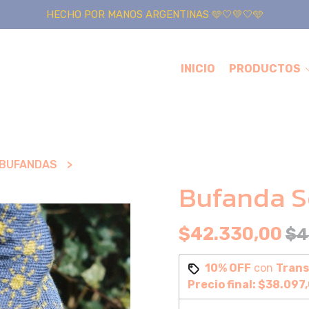
HECHO POR MANOS ARGENTINAS 🩵🤍💛🤍🩵
INICIO
PRODUCTOS
BUFANDAS
Bufanda S
$42.330,00
$4
10% OFF
con
Trans
Precio final:
$38.097