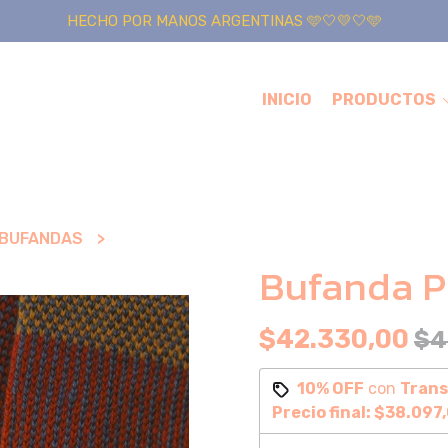
HECHO POR MANOS ARGENTINAS 🩵🤍💛🤍🩵
INICIO
PRODUCTOS
BUFANDAS
Bufanda P
$42.330,00
$4
10% OFF
con
Trans
Precio final:
$38.097